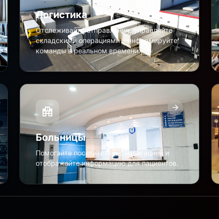
Логистика
Отслеживайте отправления, управляйте
складскими операциями и информируйте
команды в реальном времени.
Больницы
Помогайте посетителям с навигацией и
отображайте информацию для пациентов.