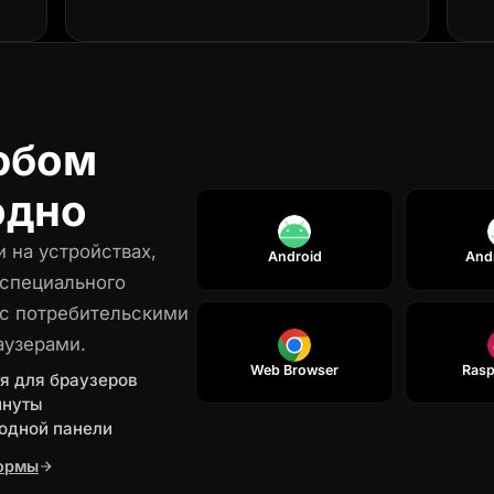
юбом
одно
 на устройствах,
Android
And
 специального
 с потребительскими
аузерами.
Web Browser
Rasp
я для браузеров
инуты
 одной панели
формы