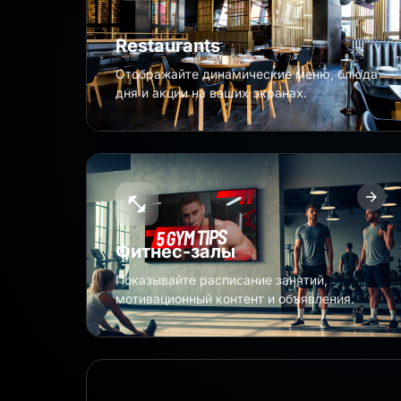
Restaurants
Отображайте динамические меню, блюда
дня и акции на ваших экранах.
Фитнес-залы
Показывайте расписание занятий,
мотивационный контент и объявления.