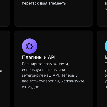
перетаскивая элементы.
т
э
Плагины и API
Расширьте возможности,
П
используя плагины или
у
я
интегрируя наш API. Теперь у
о
вас есть суперсилы, используйте
у
их мудро.
н