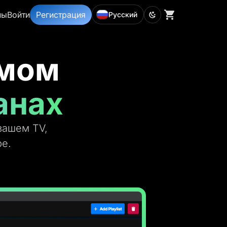
ны
Войти
Регистрация
Русский
ямом
анах
вашем TV,
е.