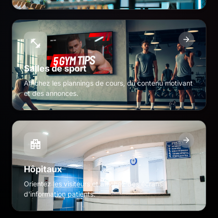
Salles de sport
Affichez les plannings de cours, du contenu motivant
et des annonces.
Hôpitaux
Orientez les visiteurs et affichez des écrans
d'information patients.