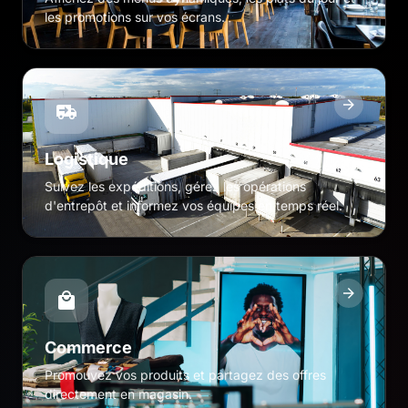
les promotions sur vos écrans.
Logistique
Suivez les expéditions, gérez les opérations
d'entrepôt et informez vos équipes en temps réel.
Commerce
Promouvez vos produits et partagez des offres
directement en magasin.