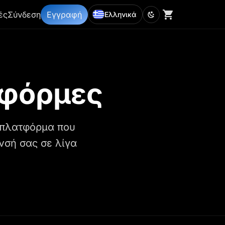
ές
Σύνδεση
Εγγραφή
Ελληνικά
τφόρμες
ν πλατφόρμα που
νσή σας σε λίγα