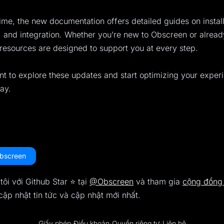
ime, the new documentation offers detailed guides on install
, and integration. Whether you’re new to Obscreen or alread
e resources are designed to support you at every step.
 to explore these updates and start optimizing your exper
ay.
Obscreen
ôi với Github Star ⭐️ tại
@Obscreen
và tham gia
cộng đồng
cập nhật tin tức và cập nhật mới nhất.
Giấy phép
Điều khoản
Quyền riêng tư
Liên hệ