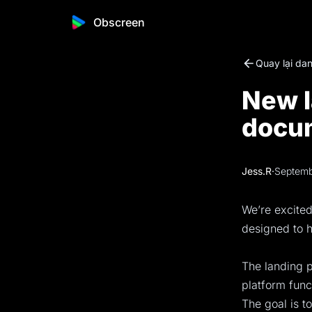
Obscreen
Quay lại dan
New l
docu
Jess.R
·
Septemb
We’re excited
designed to 
The landing p
platform func
The goal is t