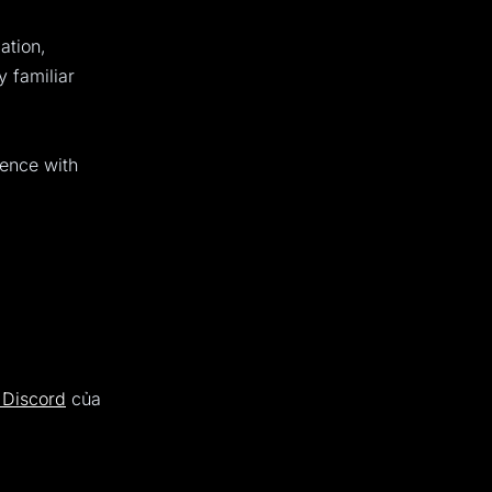
ation,
y familiar
ience with
 Discord
của