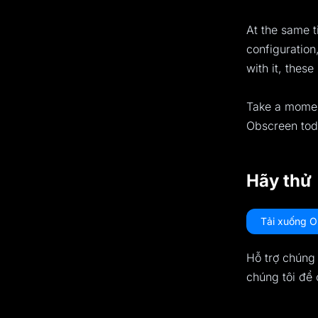
At the same t
configuration
with it, thes
Take a moment
Obscreen tod
Hãy thử
Tải xuống 
Hỗ trợ chúng t
chúng tôi để 