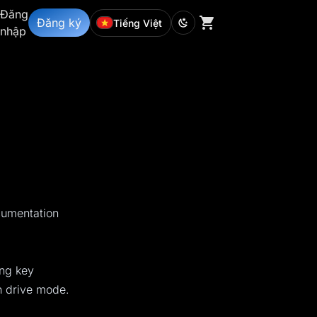
Đăng
Đăng ký
Tiếng Việt
nhập
cumentation
ing key
h drive mode.