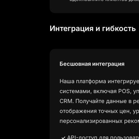
Интеграция и гибкость
Бесшовная интеграция
Наша платформа интегриру
системами, включая POS, у
CRM. Получайте данные в р
отображения точных цен, ур
персонализированных реко
API-доступ для пользова