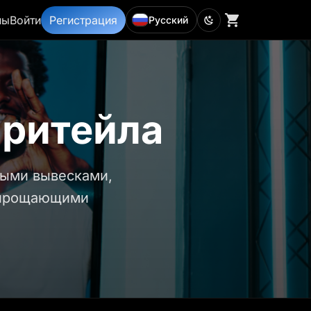
ны
Войти
Регистрация
Русский
 ритейла
выми вывесками,
упрощающими