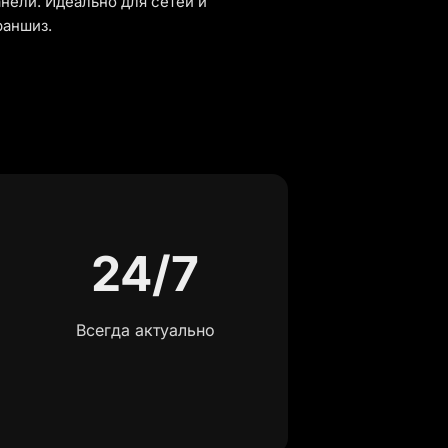
нели. Идеально для сетей и
раншиз.
24/7
Всегда актуально