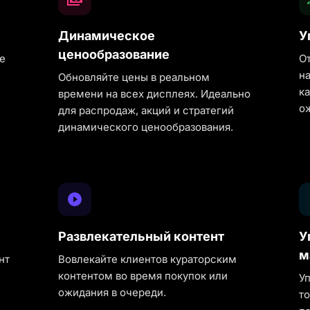
Динамическое
У
ценообразование
е
О
н
Обновляйте цены в реальном
к
времени на всех дисплеях. Идеально
о
для распродаж, акций и стратегий
динамического ценообразования.
Развлекательный контент
У
м
нт
Вовлекайте клиентов кураторским
контентом во время покупок или
У
ожидания в очереди.
т