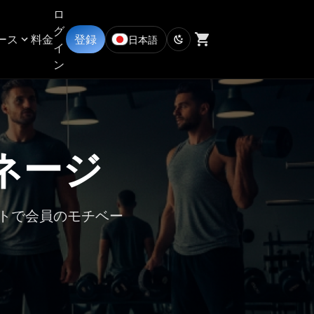
ロ
グ
ース
料金
登録
日本語
イ
ン
ネージ
トで会員のモチベー