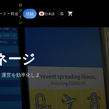
ロ
グ
ース
料金
登録
日本語
イ
ン
ネージ
、運営を効率化しま