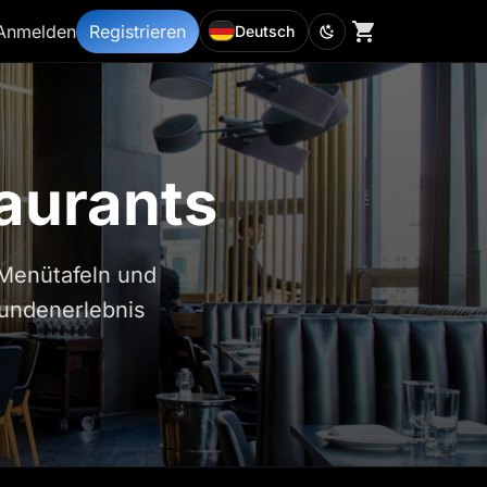
Anmelden
Registrieren
Deutsch
taurants
 Menütafeln und
Kundenerlebnis