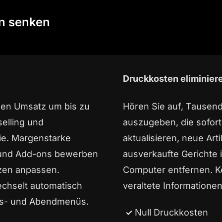
en senken
Druckkosten eliminier
 den Umsatz um bis zu
Hören Sie auf, Tausen
elling und
auszugeben, die sofort 
ie. Margenstarke
aktualisieren, neue Art
 und Add-ons bewerben
ausverkaufte Gerichte
tzen anpassen.
Computer entfernen. K
echselt automatisch
veraltete Informatione
gs- und Abendmenüs.
Null Druckkosten