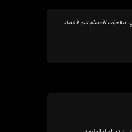
ل في ثوانٍ. صلاحيات الأقسام تتيح لأعضاء
 تروّج للحياة الجامعية.