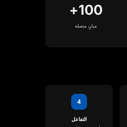
100+
مبانٍ متصلة
4
التفاعل